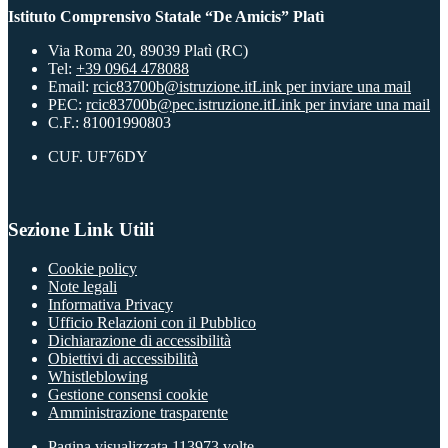
Istituto Comprensivo Statale “De Amicis” Platì
Via Roma 20, 89039 Platì (RC)
Tel:
+39 0964 478088
Email:
rcic83700b@istruzione.it
Link per inviare una mail
PEC:
rcic83700b@pec.istruzione.it
Link per inviare una mail
C.F.: 81001990803
CUF. UF76DY
Sezione Link Utili
Cookie policy
Note legali
Informativa Privacy
Ufficio Relazioni con il Pubblico
Dichiarazione di accessibilità
Obiettivi di accessibilità
Whistleblowing
Gestione consensi cookie
Amministrazione trasparente
Pagina visualizzata
113973
volte