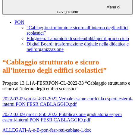
Menu di
navigazione
PON
“Cablaggio strutturato e sicuro all’interno degli edifici
scolastici”
Edugreen: Laboratori di sostenibilità per il primo ciclo
Digital Board: trasformazione digitale nella didattica e
nell’organizzazione
“Cablaggio strutturato e sicuro
all’interno degli edifici scolastici”
Progetto 13.1.1A-FESRPON-CL-2022-33 “Cablaggio strutturato e
sicuro all’interno degli edifici scolastici”
2022-03-09-prot-n-831-2022 Verbale esame curricula esperti esterni-
interni PON FESR CABLAGGIO.pdf
2022-03-09-prot-n-850-2022 Pubblicazione graduatoria esperti
esterni-interni PON FESR CABLAGGIO.pdf
ALLEGATI-A-e-B-pon-fesr-reti-cablate-1.doc