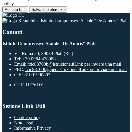
policy.
Accetta tutti
Salva le preferenze
Istituto Comprensivo Statale “De Amicis” Platì
Contatti
Istituto Comprensivo Statale “De Amicis” Platì
Via Roma 20, 89039 Platì (RC)
Tel:
+39 0964 478088
Email:
rcic83700b@istruzione.it
Link per inviare una mail
PEC:
rcic83700b@pec.istruzione.it
Link per inviare una mail
C.F.: 81001990803
CUF. UF76DY
Sezione Link Utili
Cookie policy
Note legali
Informativa Privacy